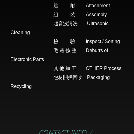
貼 附
Attachment
組 裝 Assembly
超音波清洗
Ultrasonic
Cleaning
檢 驗 Inspect / Sorting
毛 邊 修 整 Deburrs of
Electronic Parts
其 他 加 工 OTHER Process
包材開捆回收 Packaging
Recycling
CONTACT INFO